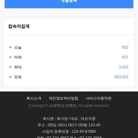
댓글등록
접속자집계
오늘
582
어제
627
최대
3,323
전체
803,923
회사소개
개인정보처리방침
서비스이용약관
Copyright ©
소유하신 도메인.
All rights reserved.
회사명 : 회사명 / 대표 : 대표자명
주소 : OO도 OO시 OO구 OO동 123-45
사업자 등록번호 : 123-45-67890